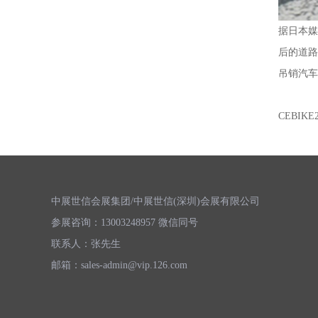
据日本媒
后的道路
吊销汽车
CEBIK
中展世信会展集团/中展世信(深圳)会展有限公司
参展咨询：13003248957 微信同号
联系人：张先生
邮箱：sales-admin@vip.126.com