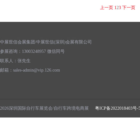
上一页
1
2
3
下一页
中展世信会展集团/中展世信(深圳)会展有限公司
参展咨询：13003248957 微信同号
联系人：张先生
邮箱：sales-admin@vip.126.com
2026深圳国际自行车展览会/自行车跨境电商展
粤ICP备2022018403号-