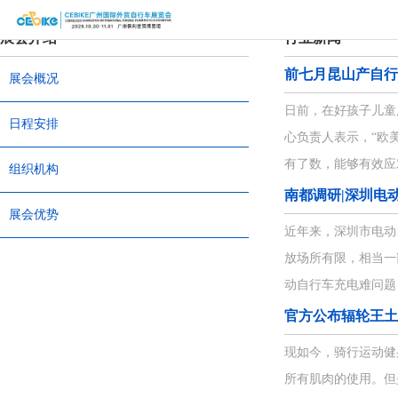
首
展会介绍
行业新闻
页
关
前七月昆山产自行
展会概况
于
展
日前，在好孩子儿童
日程安排
心负责人表示，“欧
展
商
观
有了数，能够有效应
组织机构
会
中
众
展
南都调研|深圳电
展会优势
心
中
览
同
近年来，深圳市电
放场所有限，相当一
心
场
期
媒
动自行车充电难问题
馆
活
体
联
官方公布辐轮王土
动
中
系
现如今，骑行运动健
所有肌肉的使用。但
心
我